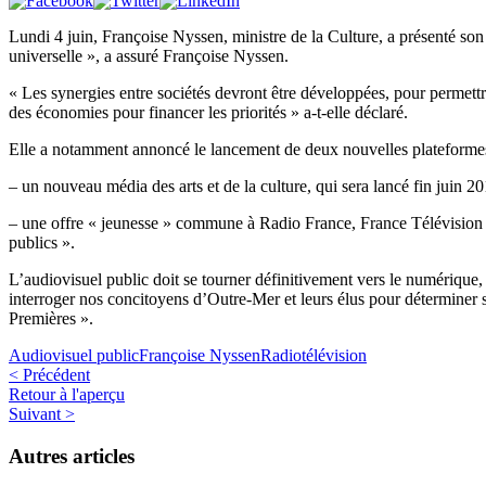
Lundi 4 juin, Françoise Nyssen, ministre de la Culture, a présenté son
universelle », a assuré Françoise Nyssen.
« Les synergies entre sociétés devront être développées, pour permettre
des économies pour financer les priorités » a-t-elle déclaré.
Elle a notamment annoncé le lancement de deux nouvelles plateformes
– un nouveau média des arts et de la culture, qui sera lancé fin juin 20
– une offre « jeunesse » commune à Radio France, France Télévision e
publics ».
L’audiovisuel public doit se tourner définitivement vers le numérique,
interroger nos concitoyens d’Outre-Mer et leurs élus pour déterminer 
Premières ».
Audiovisuel public
Françoise Nyssen
Radio
télévision
< Précédent
Retour à l'aperçu
Suivant >
Autres articles